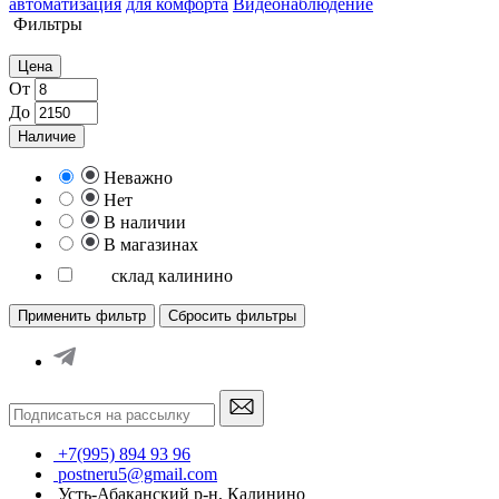
автоматизация
для комфорта
Видеонаблюдение
Фильтры
Цена
От
До
Наличие
Неважно
Нет
В наличии
В магазинах
склад калинино
Применить фильтр
Сбросить фильтры
+7(995) 894 93 96
postneru5@gmail.com
Усть-Абаканский р-н, Калинино