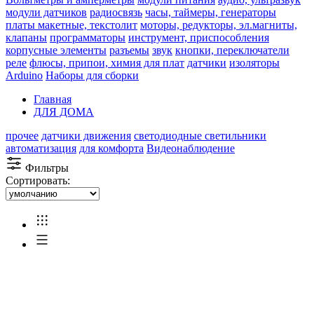
модули датчиков
радиосвязь
часы, таймеры, генераторы
платы макетные, текстолит
моторы, редукторы, эл.магниты,
клапаны
программаторы
инструмент, приспособления
корпусные элементы
разъемы
звук
кнопки, переключатели
реле
флюсы, припои, химия для плат
датчики
изоляторы
Arduino
Наборы для сборки
Главная
ДЛЯ ДОМА
прочее
датчики движения
светодиодные светильники
автоматизация
для комфорта
Видеонаблюдение
Фильтры
Сортировать: