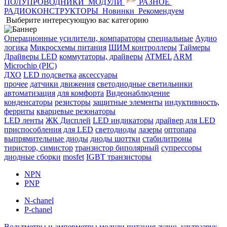
ПОЛУПРОВОДНИКИ
МОДУЛИ
РАЗНОЕ
РАДИОКОНСТРУКТОРЫ
Новинки
Рекомендуем
Выберите интересующую вас категорию
Операционные усилители, компараторы
специальные
Аудио
логика
Микросхемы питания
ШИМ контроллеры
Таймеры
Драйверы LED
коммутаторы, драйверы
ATMEL
ARM
Microchip (PIC)
ДХО
LED подсветка
аксессуары
прочее
датчики движения
светодиодные светильники
автоматизация
для комфорта
Видеонаблюдение
конденсаторы
резисторы
защитные элементы
индуктивность,
ферриты
кварцевые резонаторы
LED ленты
ЖК Дисплей
LED индикаторы
драйвер для LED
приспособления для LED
светодиоды
лазеры
оптопара
выпрямительные диоды
диоды шоттки
стабилитроны
тиристор, симистор
транзистор биполярный
супрессоры
диодные сборки
mosfet
IGBT транзисторы
NPN
PNP
N-chanel
P-chanel
Вольтметры и амперметры
модули питания
аудио, ультразвук