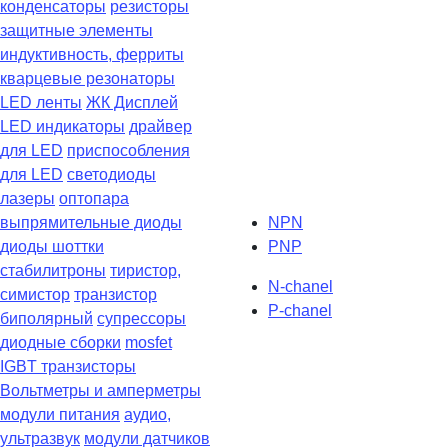
конденсаторы
резисторы
защитные элементы
индуктивность, ферриты
кварцевые резонаторы
LED ленты
ЖК Дисплей
LED индикаторы
драйвер
для LED
приспособления
для LED
светодиоды
лазеры
оптопара
выпрямительные диоды
NPN
диоды шоттки
PNP
стабилитроны
тиристор,
N-chanel
симистор
транзистор
P-chanel
биполярный
супрессоры
диодные сборки
mosfet
IGBT транзисторы
Вольтметры и амперметры
модули питания
аудио,
ультразвук
модули датчиков