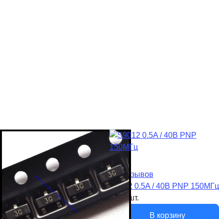
нет отзывов
S9012 0.5A / 40В PNP 150MГц
4
р.
/
шт.
В корзину