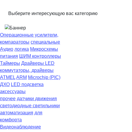
Выберите интересующую вас категорию
Операционные усилители,
компараторы
специальные
Аудио
логика
Микросхемы
питания
ШИМ контроллеры
Таймеры
Драйверы LED
коммутаторы, драйверы
ATMEL
ARM
Microchip (PIC)
ДХО
LED подсветка
аксессуары
прочее
датчики движения
светодиодные светильники
автоматизация
для
комфорта
Видеонаблюдение