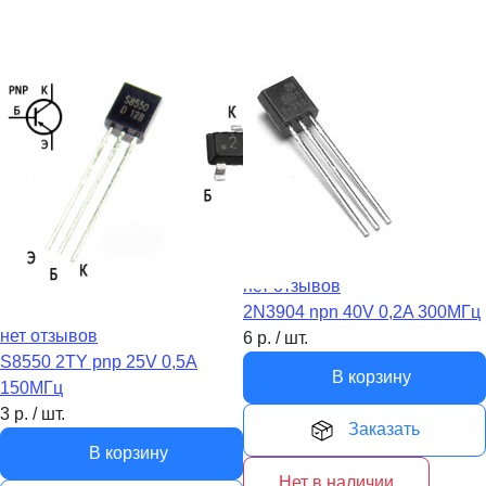
нет отзывов
2N3904 npn 40V 0,2A 300МГц
нет отзывов
6
р.
/
шт.
S8550 2TY pnp 25V 0,5A
В корзину
150МГц
3
р.
/
шт.
Заказать
В корзину
Нет в наличии