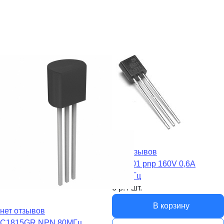
нет отзывов
2N5401 pnp 160V 0,6A
100МГц
6
р.
/
шт.
В корзину
нет отзывов
C1815GR NPN 80MГц