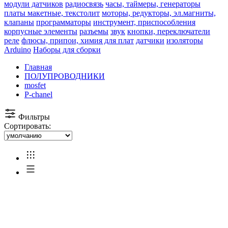
модули датчиков
радиосвязь
часы, таймеры, генераторы
платы макетные, текстолит
моторы, редукторы, эл.магниты,
клапаны
программаторы
инструмент, приспособления
корпусные элементы
разъемы
звук
кнопки, переключатели
реле
флюсы, припои, химия для плат
датчики
изоляторы
Arduino
Наборы для сборки
Главная
ПОЛУПРОВОДНИКИ
mosfet
P-chanel
Фильтры
Сортировать: