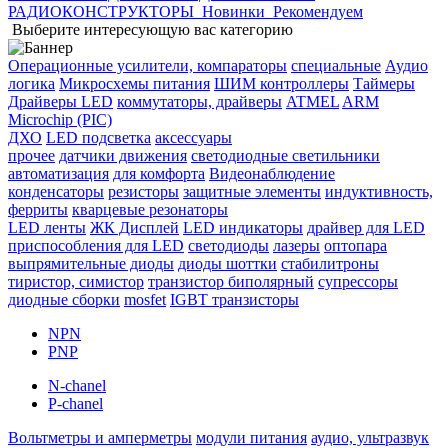
РАДИОКОНСТРУКТОРЫ
Новинки
Рекомендуем
Выберите интересующую вас категорию
Операционные усилители, компараторы
специальные
Аудио
логика
Микросхемы питания
ШИМ контроллеры
Таймеры
Драйверы LED
коммутаторы, драйверы
ATMEL
ARM
Microchip (PIC)
ДХО
LED подсветка
аксессуары
прочее
датчики движения
светодиодные светильники
автоматизация
для комфорта
Видеонаблюдение
конденсаторы
резисторы
защитные элементы
индуктивность,
ферриты
кварцевые резонаторы
LED ленты
ЖК Дисплей
LED индикаторы
драйвер для LED
приспособления для LED
светодиоды
лазеры
оптопара
выпрямительные диоды
диоды шоттки
стабилитроны
тиристор, симистор
транзистор биполярный
супрессоры
диодные сборки
mosfet
IGBT транзисторы
NPN
PNP
N-chanel
P-chanel
Вольтметры и амперметры
модули питания
аудио, ультразвук