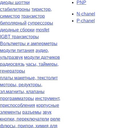
диоды шоттки
PNP
стабилитроны
тиристор,
N-chanel
симистор
транзистор
P-chanel
биполярный
супрессоры
диодные сборки
mosfet
IGBT транзисторы
Вольтметры и амперметры
модули питания
аудио,
ультразвук
модули датчиков
радиосвязь
часы, таймеры,
генераторы
платы макетные, текстолит
моторы, редукторы,
эл.магниты, клапаны
программаторы
инструмент,
приспособления
корпусные
элементы
разъемы
звук
кнопки, переключатели
реле
флюсы, припои, химия для