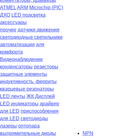
коммутаторы, драйверы
ATMEL
ARM
Microchip (PIC)
ДХО
LED подсветка
аксессуары
прочее
датчики движения
светодиодные светильники
автоматизация
для
комфорта
Видеонаблюдение
конденсаторы
резисторы
защитные элементы
индуктивность, ферриты
кварцевые резонаторы
LED ленты
ЖК Дисплей
LED индикаторы
драйвер
для LED
приспособления
для LED
светодиоды
лазеры
оптопара
выпрямительные диоды
NPN