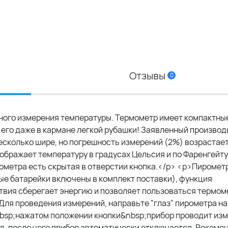
Отзывы
0
ного измерения температуры. Термометр имеет компактны
ать его даже в кармане легкой рубашки! Заявленный произво
есколько шире, но погрешность измерений (2%) возрастает
бражает температуру в градусах Цельсия и по Фаренгейту
ометра есть скрытая в отверстии кнопка.</p> <p>Пиромет
ные батарейки включены в комплект поставки), функция
ствия сберегает энергию и позволяет пользоваться термо
Для проведения измерений, направьте "глаз" пирометра на
bsp;нажатом положении кнопки&nbsp;прибор проводит изм
нд, после чего прибор автоматически отключается. Рекоме