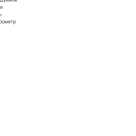
 и
ь
ирометр