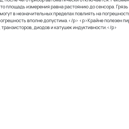
 что площадь измерения равна растоянию до сенсора. Грязь
могут в незначительных пределах повлиять на погрешност
 погрешность вполне допустима.</p> <p>Крайне полезен п
 транзисторов, диодов и катушек индуктивности.</p>