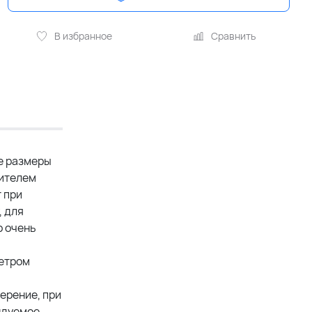
В избранное
Сравнить
е размеры
дителем
 при
, для
р очень
метром
ерение, при
ндуемое