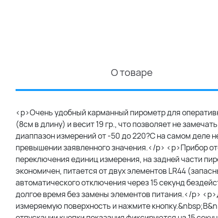
О товаре
<p>Очень удобный карманный пирометр для оператив
(8см в длину) и весит 19 гр., что позволяет не замеч
диаппазон измерений от -50 до 220?С на самом деле н
превышении заявленного значения.</p> <p>Прибор ото
переключения единиц измерения, на задней части пир
экономичен, питается от двух элементов LR44 (запас
автоматического отключения через 15 секунд бездей
долгое время без замены элементов питания.</p> <p>
измеряемую поверхность и нажмите кнопку.&nbsp;В&n
отпускании кнопки показания фиксируются на 15 секу