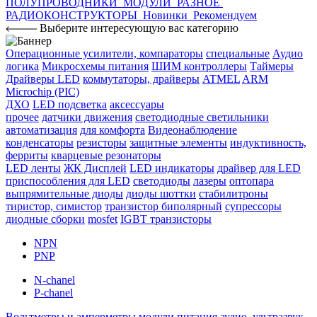
ПОЛУПРОВОДНИКИ
МОДУЛИ
РАЗНОЕ
РАДИОКОНСТРУКТОРЫ
Новинки
Рекомендуем
Выберите интересующую вас категорию
Операционные усилители, компараторы
специальные
Аудио
логика
Микросхемы питания
ШИМ контроллеры
Таймеры
Драйверы LED
коммутаторы, драйверы
ATMEL
ARM
Microchip (PIC)
ДХО
LED подсветка
аксессуары
прочее
датчики движения
светодиодные светильники
автоматизация
для комфорта
Видеонаблюдение
конденсаторы
резисторы
защитные элементы
индуктивность,
ферриты
кварцевые резонаторы
LED ленты
ЖК Дисплей
LED индикаторы
драйвер для LED
приспособления для LED
светодиоды
лазеры
оптопара
выпрямительные диоды
диоды шоттки
стабилитроны
тиристор, симистор
транзистор биполярный
супрессоры
диодные сборки
mosfet
IGBT транзисторы
NPN
PNP
N-chanel
P-chanel
Вольтметры и амперметры
модули питания
аудио, ультразвук