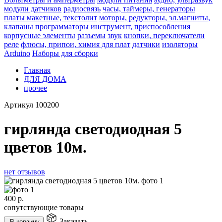
модули датчиков
радиосвязь
часы, таймеры, генераторы
платы макетные, текстолит
моторы, редукторы, эл.магниты,
клапаны
программаторы
инструмент, приспособления
корпусные элементы
разъемы
звук
кнопки, переключатели
реле
флюсы, припои, химия для плат
датчики
изоляторы
Arduino
Наборы для сборки
Главная
ДЛЯ ДОМА
прочее
Артикул
100200
гирлянда светодиодная 5
цветов 10м.
нет отзывов
400
р.
сопутствующие товары
Заказать
В корзину