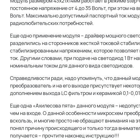
Модуль размером 43х21х14мм работает в режиме step-
постоянное напряжение от 4 до 35 Вольт, при этом на 
Вольт. Максимально допустимый паспортный ток модул
радиолюбительских потребностей.
Еще одно применение модуля –
драйвер мощного свето
разделились на сторонников жесткой токовой стабил
стабилизированным напряжением, которое позволяет 
ток. Другими словами, при подаче на
светодиод 1 Вт
на
номинальным током для данного вида светодиодов.
Справедливости ради, надо упомянуть, что данный мо
преобразователь и на его выходе присутствует некото
дополнением выхода LC фильтром и керамикой 0,1-0,01
Еще одна «Ахилесова пята» данного модуля – недопус
чем на входе. О данной особенности микросхем прео
вскользь, и многие просто не обращают внимания на эт
понял причину происходящего и только тогда внимател
получается – прочтите наконец инструкцию!!!