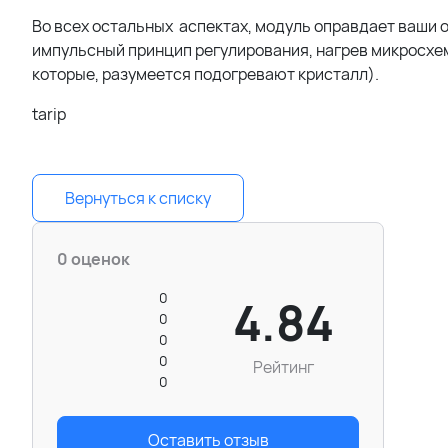
Во всех остальных аспектах, модуль оправдает ваши о
импульсный принцип регулирования, нагрев микросхем
которые, разумеется подогревают кристалл).
tarip
Вернуться к списку
0 оценок
0
4.84
0
0
0
Рейтинг
0
Оставить отзыв