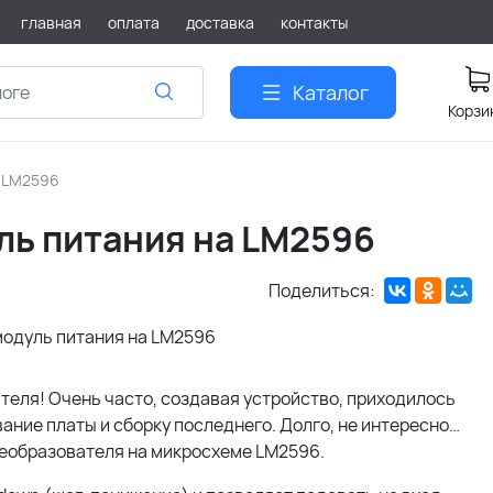
главная
оплата
доставка
контакты
Каталог
Корзи
 LM2596
ь питания на LM2596
Поделиться:
еля! Очень часто, создавая устройство, приходилось
вание платы и сборку последнего. Долго, не интересно…
преобразователя на микросхеме LM2596.