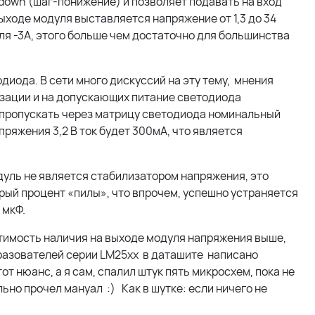
down (шаг-понижение) и позволяет подавать на вход
выходе модуля выставляется напряжение от 1,3 до 34
я -3А, этого больше чем достаточно для большинства
диода. В сети много дискуссий на эту тему, мнения
изации и на допускающих питание светодиода
пропускать через матрицу светодиода номинальный
пряжения 3,2 В ток будет 300мА, что является
дуль не является стабилизатором напряжения, это
рый процент «пилы», что впрочем, успешно устраняется
 мкФ.
тимость наличия на выходе модуля напряжения выше,
бразователей серии LM25xx в даташите написано
от нюанс, а я сам, спалил штук пять микросхем, пока не
ьно прочел мануал :) Как в шутке: если ничего не