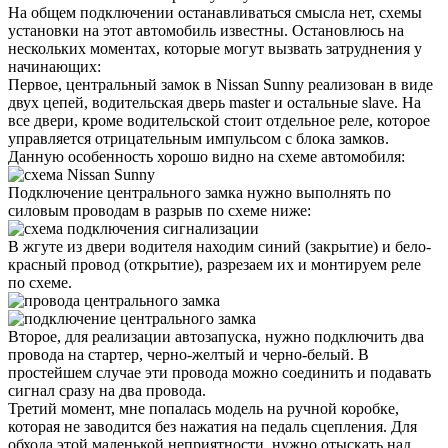
На общем подключении останавливаться смысла нет, схемы
установки на этот автомобиль известны. Остановлюсь на
нескольких моментах, которые могут вызвать затруднения у
начинающих:
Первое, центральный замок в Nissan Sunny реализован в виде
двух цепей, водительская дверь master и остальные slave. На
все двери, кроме водительской стоит отдельное реле, которое
управляется отрицательным импульсом с блока замков.
Данную особенность хорошо видно на схеме автомобиля:
Подключение центрального замка нужно выполнять по
силовым проводам в разрыв по схеме ниже:
В жгуте из двери водителя находим синий (закрытие) и бело-
красный провод (открытие), разрезаем их и монтируем реле
по схеме.
Второе, для реализации автозапуска, нужно подключить два
провода на стартер, черно-желтый и черно-белый. В
простейшем случае эти провода можно соединить и подавать
сигнал сразу на два провода.
Третий момент, мне попалась модель на ручной коробке,
которая не заводится без нажатия на педаль сцепления. Для
обхода этой маленькой неприятности, нужно отыскать над