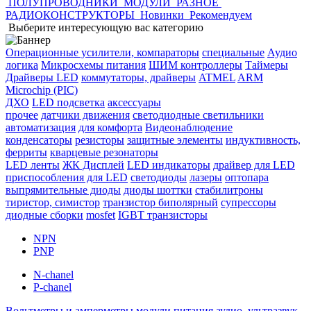
ПОЛУПРОВОДНИКИ
МОДУЛИ
РАЗНОЕ
РАДИОКОНСТРУКТОРЫ
Новинки
Рекомендуем
Выберите интересующую вас категорию
Операционные усилители, компараторы
специальные
Аудио
логика
Микросхемы питания
ШИМ контроллеры
Таймеры
Драйверы LED
коммутаторы, драйверы
ATMEL
ARM
Microchip (PIC)
ДХО
LED подсветка
аксессуары
прочее
датчики движения
светодиодные светильники
автоматизация
для комфорта
Видеонаблюдение
конденсаторы
резисторы
защитные элементы
индуктивность,
ферриты
кварцевые резонаторы
LED ленты
ЖК Дисплей
LED индикаторы
драйвер для LED
приспособления для LED
светодиоды
лазеры
оптопара
выпрямительные диоды
диоды шоттки
стабилитроны
тиристор, симистор
транзистор биполярный
супрессоры
диодные сборки
mosfet
IGBT транзисторы
NPN
PNP
N-chanel
P-chanel
Вольтметры и амперметры
модули питания
аудио, ультразвук