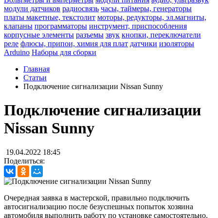
модули датчиков
радиосвязь
часы, таймеры, генераторы
платы макетные, текстолит
моторы, редукторы, эл.магниты,
клапаны
программаторы
инструмент, приспособления
корпусные элементы
разъемы
звук
кнопки, переключатели
реле
флюсы, припои, химия для плат
датчики
изоляторы
Arduino
Наборы для сборки
Главная
Статьи
Подключение сигнализации Nissan Sunny
Подключение сигнализации
Nissan Sunny
19.04.2022 18:45
Поделиться:
Очередная заявка в мастерской, правильно подключить
автосигнализацию после безуспешных попыток хозяина
автомобиля выполнить работу по установке самостоятельно.