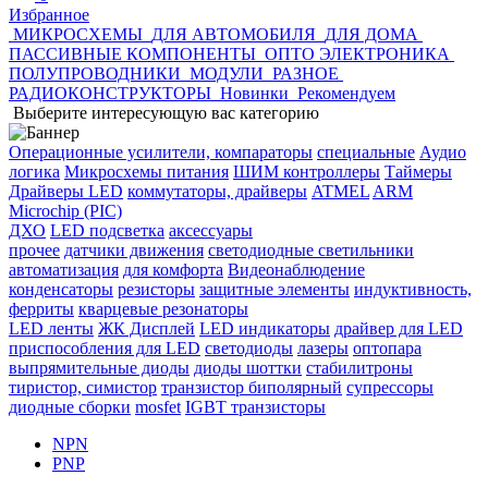
Избранное
МИКРОСХЕМЫ
ДЛЯ АВТОМОБИЛЯ
ДЛЯ ДОМА
ПАССИВНЫЕ КОМПОНЕНТЫ
ОПТО ЭЛЕКТРОНИКА
ПОЛУПРОВОДНИКИ
МОДУЛИ
РАЗНОЕ
РАДИОКОНСТРУКТОРЫ
Новинки
Рекомендуем
Выберите интересующую вас категорию
Операционные усилители, компараторы
специальные
Аудио
логика
Микросхемы питания
ШИМ контроллеры
Таймеры
Драйверы LED
коммутаторы, драйверы
ATMEL
ARM
Microchip (PIC)
ДХО
LED подсветка
аксессуары
прочее
датчики движения
светодиодные светильники
автоматизация
для комфорта
Видеонаблюдение
конденсаторы
резисторы
защитные элементы
индуктивность,
ферриты
кварцевые резонаторы
LED ленты
ЖК Дисплей
LED индикаторы
драйвер для LED
приспособления для LED
светодиоды
лазеры
оптопара
выпрямительные диоды
диоды шоттки
стабилитроны
тиристор, симистор
транзистор биполярный
супрессоры
диодные сборки
mosfet
IGBT транзисторы
NPN
PNP