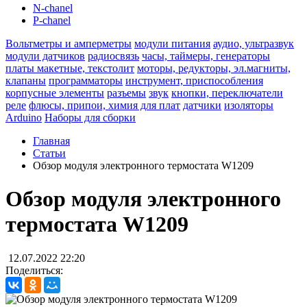
N-chanel
P-chanel
Вольтметры и амперметры
модули питания
аудио, ультразвук
модули датчиков
радиосвязь
часы, таймеры, генераторы
платы макетные, текстолит
моторы, редукторы, эл.магниты,
клапаны
программаторы
инструмент, приспособления
корпусные элементы
разъемы
звук
кнопки, переключатели
реле
флюсы, припои, химия для плат
датчики
изоляторы
Arduino
Наборы для сборки
Главная
Статьи
Обзор модуля электронного термостата W1209
Обзор модуля электронного
термостата W1209
12.07.2022 22:20
Поделиться: