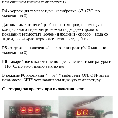
или слишком низкой температуры)
P4
- коррекция температуры, калибровка (-7 +7°C, по
умолчанию 0)
Датчики имеют некий разброс параметров, с помощью
контрольного термометра можно подкорректировать
показания термостата. Более «народный» способ – вода со
льдом, такой «раствор» имеет температуру 0 гр.
P5
- задержка включения/выключения реле (0-10 мин., по
умолчанию 0)
P6
– аварийное отключение по превышению температуры (0
+110 °C, по умолчанию выключен)
В режиме Р6 кнопками "+" и "-" выбираем
ON
,
OFF
затем
нажимаем "SET" устанавливаем нужную температуру.
Светодиод загорается при включении реле.