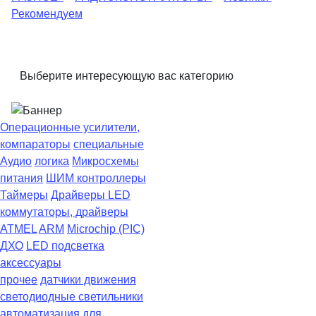
Рекомендуем
Выберите интересующую вас категорию
Операционные усилители,
компараторы
специальные
Аудио
логика
Микросхемы
питания
ШИМ контроллеры
Таймеры
Драйверы LED
коммутаторы, драйверы
ATMEL
ARM
Microchip (PIC)
ДХО
LED подсветка
аксессуары
прочее
датчики движения
светодиодные светильники
автоматизация
для