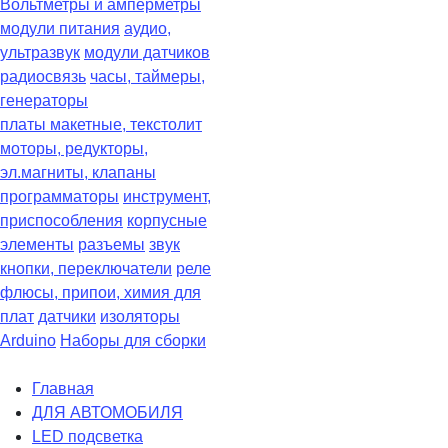
Вольтметры и амперметры
модули питания
аудио,
ультразвук
модули датчиков
радиосвязь
часы, таймеры,
генераторы
платы макетные, текстолит
моторы, редукторы,
эл.магниты, клапаны
программаторы
инструмент,
приспособления
корпусные
элементы
разъемы
звук
кнопки, переключатели
реле
флюсы, припои, химия для
плат
датчики
изоляторы
Arduino
Наборы для сборки
Главная
ДЛЯ АВТОМОБИЛЯ
LED подсветка