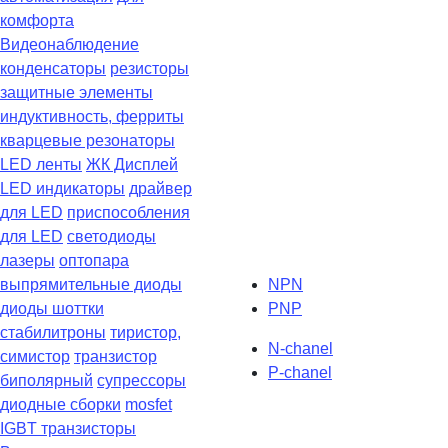
комфорта
Видеонаблюдение
конденсаторы
резисторы
защитные элементы
индуктивность, ферриты
кварцевые резонаторы
LED ленты
ЖК Дисплей
LED индикаторы
драйвер
для LED
приспособления
для LED
светодиоды
лазеры
оптопара
выпрямительные диоды
NPN
диоды шоттки
PNP
стабилитроны
тиристор,
N-chanel
симистор
транзистор
P-chanel
биполярный
супрессоры
диодные сборки
mosfet
IGBT транзисторы