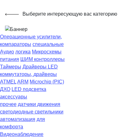
Выберите интересующую вас категорию
Операционные усилители,
компараторы
специальные
Аудио
логика
Микросхемы
питания
ШИМ контроллеры
Таймеры
Драйверы LED
коммутаторы, драйверы
ATMEL
ARM
Microchip (PIC)
ДХО
LED подсветка
аксессуары
прочее
датчики движения
светодиодные светильники
автоматизация
для
комфорта
Видеонаблюдение