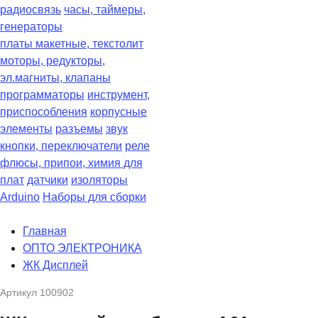
радиосвязь
часы, таймеры,
генераторы
платы макетные, текстолит
моторы, редукторы,
эл.магниты, клапаны
программаторы
инструмент,
приспособления
корпусные
элементы
разъемы
звук
кнопки, переключатели
реле
флюсы, припои, химия для
плат
датчики
изоляторы
Arduino
Наборы для сборки
Главная
ОПТО ЭЛЕКТРОНИКА
ЖК Дисплей
Артикул
100902