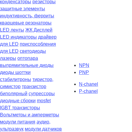
конденсаторы
резисторы
защитные элементы
индуктивность, ферриты
кварцевые резонаторы
LED ленты
ЖК Дисплей
LED индикаторы
драйвер
для LED
приспособления
для LED
светодиоды
лазеры
оптопара
выпрямительные диоды
NPN
диоды шоттки
PNP
стабилитроны
тиристор,
N-chanel
симистор
транзистор
P-chanel
биполярный
супрессоры
диодные сборки
mosfet
IGBT транзисторы
Вольтметры и амперметры
модули питания
аудио,
ультразвук
модули датчиков