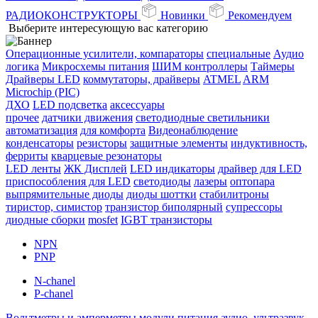
РАДИОКОНСТРУКТОРЫ
Новинки
Рекомендуем
Выберите интересующую вас категорию
Операционные усилители, компараторы
специальные
Аудио
логика
Микросхемы питания
ШИМ контроллеры
Таймеры
Драйверы LED
коммутаторы, драйверы
ATMEL
ARM
Microchip (PIC)
ДХО
LED подсветка
аксессуары
прочее
датчики движения
светодиодные светильники
автоматизация
для комфорта
Видеонаблюдение
конденсаторы
резисторы
защитные элементы
индуктивность,
ферриты
кварцевые резонаторы
LED ленты
ЖК Дисплей
LED индикаторы
драйвер для LED
приспособления для LED
светодиоды
лазеры
оптопара
выпрямительные диоды
диоды шоттки
стабилитроны
тиристор, симистор
транзистор биполярный
супрессоры
диодные сборки
mosfet
IGBT транзисторы
NPN
PNP
N-chanel
P-chanel
Вольтметры и амперметры
модули питания
аудио, ультразвук