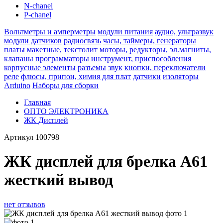
N-chanel
P-chanel
Вольтметры и амперметры
модули питания
аудио, ультразвук
модули датчиков
радиосвязь
часы, таймеры, генераторы
платы макетные, текстолит
моторы, редукторы, эл.магниты,
клапаны
программаторы
инструмент, приспособления
корпусные элементы
разъемы
звук
кнопки, переключатели
реле
флюсы, припои, химия для плат
датчики
изоляторы
Arduino
Наборы для сборки
Главная
ОПТО ЭЛЕКТРОНИКА
ЖК Дисплей
Артикул
100798
ЖК дисплей для брелка A61
жесткий вывод
нет отзывов