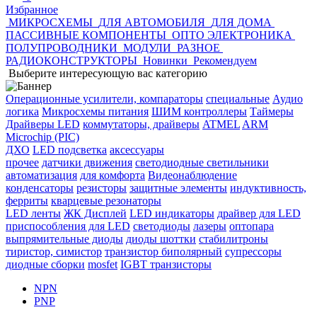
Избранное
МИКРОСХЕМЫ
ДЛЯ АВТОМОБИЛЯ
ДЛЯ ДОМА
ПАССИВНЫЕ КОМПОНЕНТЫ
ОПТО ЭЛЕКТРОНИКА
ПОЛУПРОВОДНИКИ
МОДУЛИ
РАЗНОЕ
РАДИОКОНСТРУКТОРЫ
Новинки
Рекомендуем
Выберите интересующую вас категорию
Операционные усилители, компараторы
специальные
Аудио
логика
Микросхемы питания
ШИМ контроллеры
Таймеры
Драйверы LED
коммутаторы, драйверы
ATMEL
ARM
Microchip (PIC)
ДХО
LED подсветка
аксессуары
прочее
датчики движения
светодиодные светильники
автоматизация
для комфорта
Видеонаблюдение
конденсаторы
резисторы
защитные элементы
индуктивность,
ферриты
кварцевые резонаторы
LED ленты
ЖК Дисплей
LED индикаторы
драйвер для LED
приспособления для LED
светодиоды
лазеры
оптопара
выпрямительные диоды
диоды шоттки
стабилитроны
тиристор, симистор
транзистор биполярный
супрессоры
диодные сборки
mosfet
IGBT транзисторы
NPN
PNP