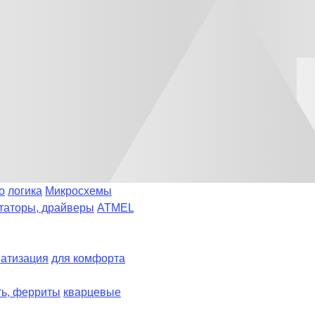
о
логика
Микросхемы
таторы, драйверы
ATMEL
атизация
для комфорта
ть, ферриты
кварцевые