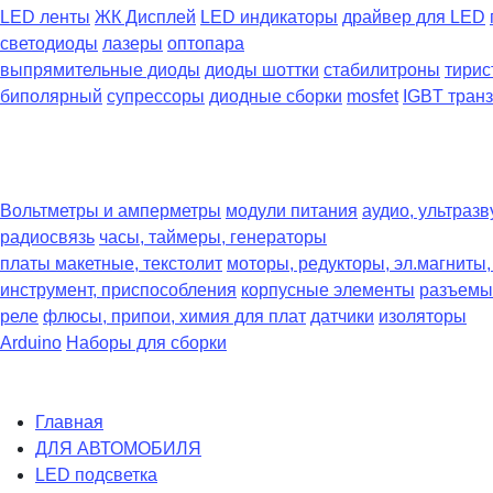
LED ленты
ЖК Дисплей
LED индикаторы
драйвер для LED
светодиоды
лазеры
оптопара
выпрямительные диоды
диоды шоттки
стабилитроны
тирис
биполярный
супрессоры
диодные сборки
mosfet
IGBT тран
Вольтметры и амперметры
модули питания
аудио, ультразв
радиосвязь
часы, таймеры, генераторы
платы макетные, текстолит
моторы, редукторы, эл.магниты
инструмент, приспособления
корпусные элементы
разъемы
реле
флюсы, припои, химия для плат
датчики
изоляторы
Arduino
Наборы для сборки
Главная
ДЛЯ АВТОМОБИЛЯ
LED подсветка