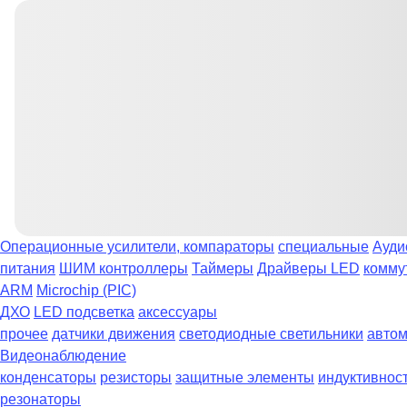
Операционные усилители, компараторы
специальные
Ауди
питания
ШИМ контроллеры
Таймеры
Драйверы LED
комму
ARM
Microchip (PIC)
ДХО
LED подсветка
аксессуары
прочее
датчики движения
светодиодные светильники
автом
Видеонаблюдение
конденсаторы
резисторы
защитные элементы
индуктивнос
резонаторы