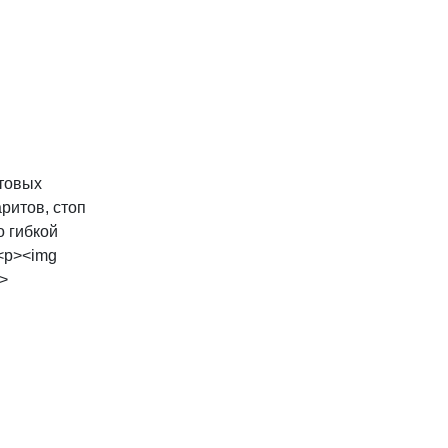
етовых
ритов, стоп
о гибкой
 <p><img
p>