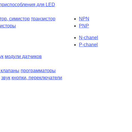
приспособления для LED
тор, симистор
транзистор
NPN
зисторы
PNP
N-chanel
P-chanel
ук
модули датчиков
, клапаны
программаторы
звук
кнопки, переключатели