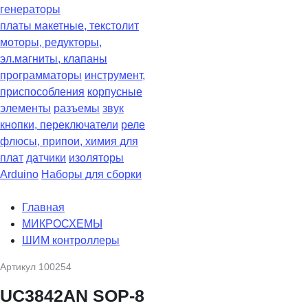
генераторы
платы макетные, текстолит
моторы, редукторы,
эл.магниты, клапаны
программаторы
инструмент,
приспособления
корпусные
элементы
разъемы
звук
кнопки, переключатели
реле
флюсы, припои, химия для
плат
датчики
изоляторы
Arduino
Наборы для сборки
Главная
МИКРОСХЕМЫ
ШИМ контроллеры
Артикул
100254
UC3842AN SOP-8