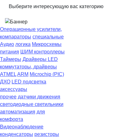
Выберите интересующую вас категорию
Операционные усилители,
компараторы
специальные
Аудио
логика
Микросхемы
питания
ШИМ контроллеры
Таймеры
Драйверы LED
коммутаторы, драйверы
ATMEL
ARM
Microchip (PIC)
ДХО
LED подсветка
аксессуары
прочее
датчики движения
светодиодные светильники
автоматизация
для
комфорта
Видеонаблюдение
конденсаторы
резисторы