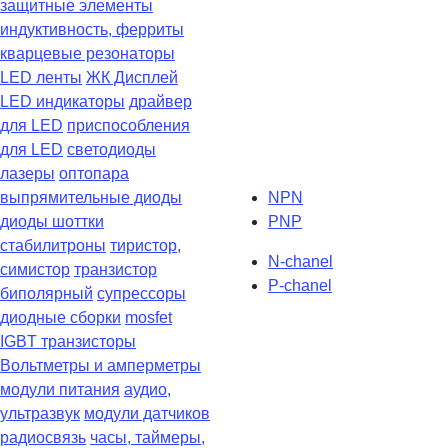
защитные элементы
индуктивность, ферриты
кварцевые резонаторы
LED ленты
ЖК Дисплей
LED индикаторы
драйвер
для LED
приспособления
для LED
светодиоды
лазеры
оптопара
выпрямительные диоды
NPN
диоды шоттки
PNP
стабилитроны
тиристор,
N-chanel
симистор
транзистор
P-chanel
биполярный
супрессоры
диодные сборки
mosfet
IGBT транзисторы
Вольтметры и амперметры
модули питания
аудио,
ультразвук
модули датчиков
радиосвязь
часы, таймеры,