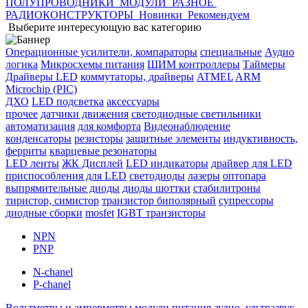
ПОЛУПРОВОДНИКИ
МОДУЛИ
РАЗНОЕ
РАДИОКОНСТРУКТОРЫ
Новинки
Рекомендуем
Выберите интересующую вас категорию
Операционные усилители, компараторы
специальные
Аудио
логика
Микросхемы питания
ШИМ контроллеры
Таймеры
Драйверы LED
коммутаторы, драйверы
ATMEL
ARM
Microchip (PIC)
ДХО
LED подсветка
аксессуары
прочее
датчики движения
светодиодные светильники
автоматизация
для комфорта
Видеонаблюдение
конденсаторы
резисторы
защитные элементы
индуктивность,
ферриты
кварцевые резонаторы
LED ленты
ЖК Дисплей
LED индикаторы
драйвер для LED
приспособления для LED
светодиоды
лазеры
оптопара
выпрямительные диоды
диоды шоттки
стабилитроны
тиристор, симистор
транзистор биполярный
супрессоры
диодные сборки
mosfet
IGBT транзисторы
NPN
PNP
N-chanel
P-chanel
Вольтметры и амперметры
модули питания
аудио, ультразвук