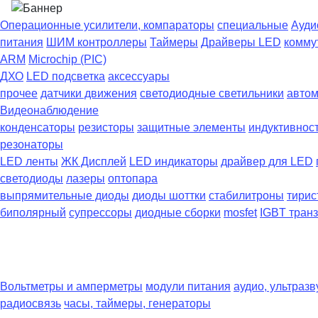
Операционные усилители, компараторы
специальные
Ауди
питания
ШИМ контроллеры
Таймеры
Драйверы LED
комму
ARM
Microchip (PIC)
ДХО
LED подсветка
аксессуары
прочее
датчики движения
светодиодные светильники
автом
Видеонаблюдение
конденсаторы
резисторы
защитные элементы
индуктивнос
резонаторы
LED ленты
ЖК Дисплей
LED индикаторы
драйвер для LED
светодиоды
лазеры
оптопара
выпрямительные диоды
диоды шоттки
стабилитроны
тирис
биполярный
супрессоры
диодные сборки
mosfet
IGBT тран
Вольтметры и амперметры
модули питания
аудио, ультразв
радиосвязь
часы, таймеры, генераторы