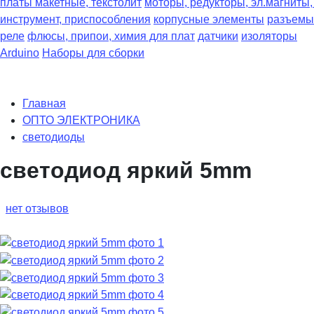
платы макетные, текстолит
моторы, редукторы, эл.магниты
инструмент, приспособления
корпусные элементы
разъемы
реле
флюсы, припои, химия для плат
датчики
изоляторы
Arduino
Наборы для сборки
Главная
ОПТО ЭЛЕКТРОНИКА
светодиоды
светодиод яркий 5mm
нет отзывов