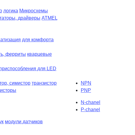
о
логика
Микросхемы
таторы, драйверы
ATMEL
атизация
для комфорта
ть, ферриты
кварцевые
приспособления для LED
тор, симистор
транзистор
NPN
зисторы
PNP
N-chanel
P-chanel
ук
модули датчиков