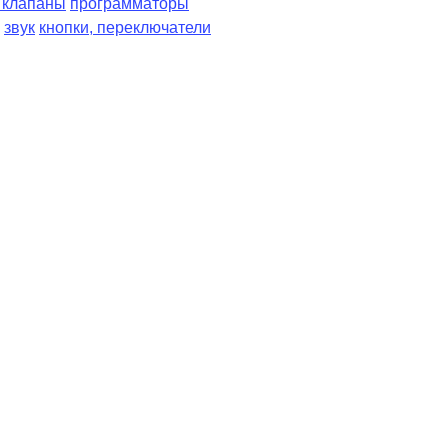
, клапаны
программаторы
звук
кнопки, переключатели