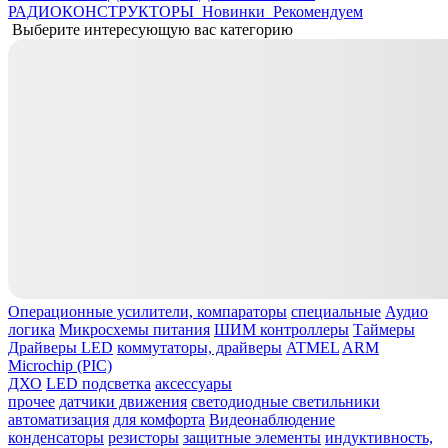
РАДИОКОНСТРУКТОРЫ
Новинки
Рекомендуем
Выберите интересующую вас категорию
Операционные усилители, компараторы
специальные
Аудио
логика
Микросхемы питания
ШИМ контроллеры
Таймеры
Драйверы LED
коммутаторы, драйверы
ATMEL
ARM
Microchip (PIC)
ДХО
LED подсветка
аксессуары
прочее
датчики движения
светодиодные светильники
автоматизация
для комфорта
Видеонаблюдение
конденсаторы
резисторы
защитные элементы
индуктивность,