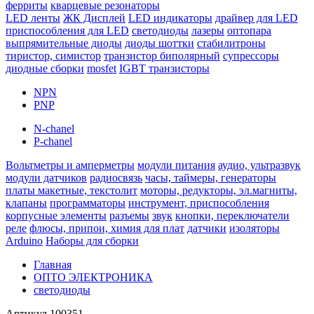
ферриты
кварцевые резонаторы
LED ленты
ЖК Дисплей
LED индикаторы
драйвер для LED
приспособления для LED
светодиоды
лазеры
оптопара
выпрямительные диоды
диоды шоттки
стабилитроны
тиристор, симистор
транзистор биполярный
супрессоры
диодные сборки
mosfet
IGBT транзисторы
NPN
PNP
N-chanel
P-chanel
Вольтметры и амперметры
модули питания
аудио, ультразвук
модули датчиков
радиосвязь
часы, таймеры, генераторы
платы макетные, текстолит
моторы, редукторы, эл.магниты,
клапаны
программаторы
инструмент, приспособления
корпусные элементы
разъемы
звук
кнопки, переключатели
реле
флюсы, припои, химия для плат
датчики
изоляторы
Arduino
Наборы для сборки
Главная
ОПТО ЭЛЕКТРОНИКА
светодиоды
Артикул
100351