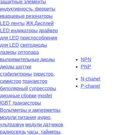
защитные элементы
индуктивность, ферриты
кварцевые резонаторы
LED ленты
ЖК Дисплей
LED индикаторы
драйвер
для LED
приспособления
для LED
светодиоды
лазеры
оптопара
выпрямительные диоды
NPN
диоды шоттки
PNP
стабилитроны
тиристор,
N-chanel
симистор
транзистор
P-chanel
биполярный
супрессоры
диодные сборки
mosfet
IGBT транзисторы
Вольтметры и амперметры
модули питания
аудио,
ультразвук
модули датчиков
радиосвязь
часы, таймеры,