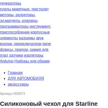
генераторы
платы макетные, текстолит
моторы, редукторы,
эл.магниты, клапаны
программаторы
инструмент,
приспособления
корпусные
элементы
разъемы
звук
кнопки, переключатели
реле
флюсы, припои, химия для
плат
датчики
изоляторы
Arduino
Наборы для сборки
Главная
ДЛЯ АВТОМОБИЛЯ
аксессуары
Артикул
004573
Силиконовый чехол для Starline