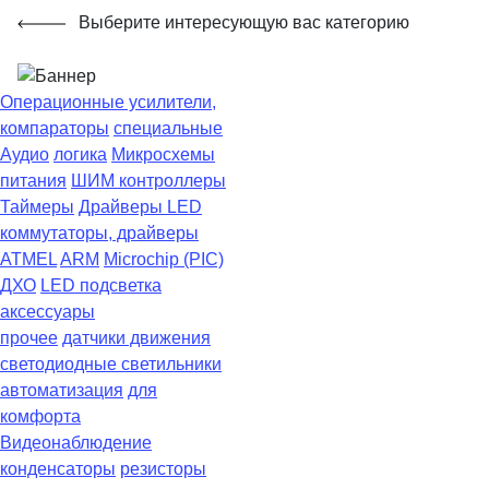
Выберите интересующую вас категорию
Операционные усилители,
компараторы
специальные
Аудио
логика
Микросхемы
питания
ШИМ контроллеры
Таймеры
Драйверы LED
коммутаторы, драйверы
ATMEL
ARM
Microchip (PIC)
ДХО
LED подсветка
аксессуары
прочее
датчики движения
светодиодные светильники
автоматизация
для
комфорта
Видеонаблюдение
конденсаторы
резисторы