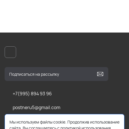
+7(995) 894 93 96
postneru5@gmail.com
Усть-Абаканский р-н, Калинино
Мы используем файлы cookie. Продолжив использование
сайта, Вы соглашаетесь с политикой использования