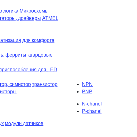
о
логика
Микросхемы
таторы, драйверы
ATMEL
атизация
для комфорта
ть, ферриты
кварцевые
приспособления для LED
тор, симистор
транзистор
NPN
зисторы
PNP
N-chanel
P-chanel
ук
модули датчиков