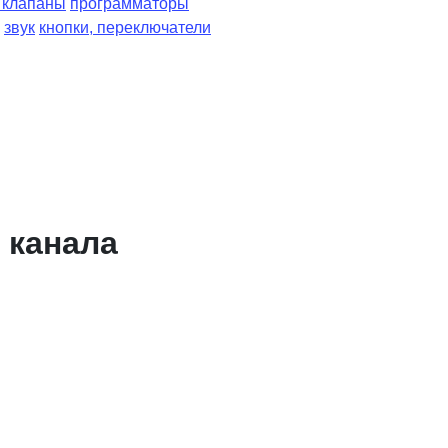
, клапаны
программаторы
звук
кнопки, переключатели
 канала