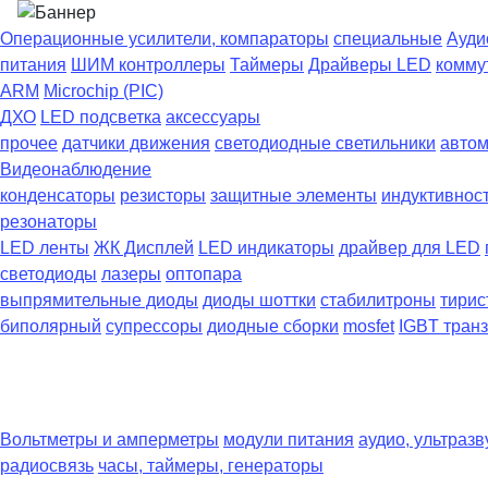
Операционные усилители, компараторы
специальные
Ауди
питания
ШИМ контроллеры
Таймеры
Драйверы LED
комму
ARM
Microchip (PIC)
ДХО
LED подсветка
аксессуары
прочее
датчики движения
светодиодные светильники
автом
Видеонаблюдение
конденсаторы
резисторы
защитные элементы
индуктивнос
резонаторы
LED ленты
ЖК Дисплей
LED индикаторы
драйвер для LED
светодиоды
лазеры
оптопара
выпрямительные диоды
диоды шоттки
стабилитроны
тирис
биполярный
супрессоры
диодные сборки
mosfet
IGBT тран
Вольтметры и амперметры
модули питания
аудио, ультразв
радиосвязь
часы, таймеры, генераторы