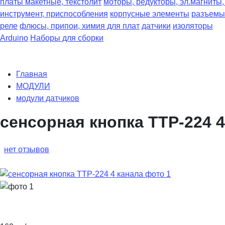
платы макетные, текстолит
моторы, редукторы, эл.магниты
инструмент, приспособления
корпусные элементы
разъемы
реле
флюсы, припои, химия для плат
датчики
изоляторы
Arduino
Наборы для сборки
Главная
МОДУЛИ
модули датчиков
сенсорная кнопка TTP-224 4
нет отзывов