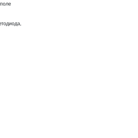
 поле
етодиода,