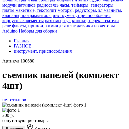
модули датчиков
радиосвязь
часы, таймеры, генераторы
платы макетные, текстолит
моторы, редукторы, эл.магниты,
клапаны
программаторы
инструмент, приспособления
корпусные элементы
разъемы
звук
кнопки, переключатели
реле
флюсы, припои, химия для плат
датчики
изоляторы
Arduino
Наборы для сборки
Главная
РАЗНОЕ
инструмент, приспособления
Артикул
100680
съемник панелей (комплект
4шт)
нет отзывов
200
р.
сопутствующие товары
Заказать
В корзину