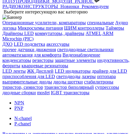
ПОЛУПРОВОДНИКИ
МОДУЛИ
РАЗНОЕ
РАДИОКОНСТРУКТОРЫ
Новинки
Рекомендуем
Выберите интересующую вас категорию
Операционные усилители, компараторы
специальные
Аудио
логика
Микросхемы питания
ШИМ контроллеры
Таймеры
Драйверы LED
коммутаторы, драйверы
ATMEL
ARM
Microchip (PIC)
ДХО
LED подсветка
аксессуары
прочее
датчики движения
светодиодные светильники
автоматизация
для комфорта
Видеонаблюдение
конденсаторы
резисторы
защитные элементы
индуктивность,
ферриты
кварцевые резонаторы
LED ленты
ЖК Дисплей
LED индикаторы
драйвер для LED
приспособления для LED
светодиоды
лазеры
оптопара
выпрямительные диоды
диоды шоттки
стабилитроны
тиристор, симистор
транзистор биполярный
супрессоры
диодные сборки
mosfet
IGBT транзисторы
NPN
PNP
N-chanel
P-chanel
Вольтметры и амперметры
модули питания
аудио, ультразвук