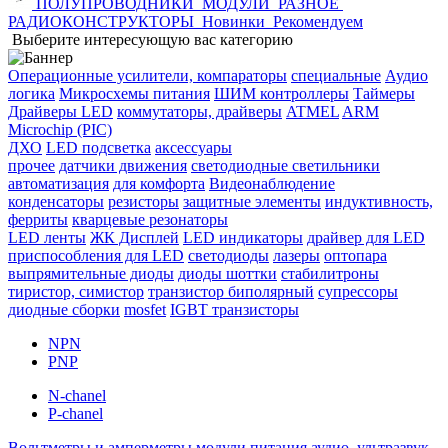
ПОЛУПРОВОДНИКИ
МОДУЛИ
РАЗНОЕ
РАДИОКОНСТРУКТОРЫ
Новинки
Рекомендуем
Выберите интересующую вас категорию
Операционные усилители, компараторы
специальные
Аудио
логика
Микросхемы питания
ШИМ контроллеры
Таймеры
Драйверы LED
коммутаторы, драйверы
ATMEL
ARM
Microchip (PIC)
ДХО
LED подсветка
аксессуары
прочее
датчики движения
светодиодные светильники
автоматизация
для комфорта
Видеонаблюдение
конденсаторы
резисторы
защитные элементы
индуктивность,
ферриты
кварцевые резонаторы
LED ленты
ЖК Дисплей
LED индикаторы
драйвер для LED
приспособления для LED
светодиоды
лазеры
оптопара
выпрямительные диоды
диоды шоттки
стабилитроны
тиристор, симистор
транзистор биполярный
супрессоры
диодные сборки
mosfet
IGBT транзисторы
NPN
PNP
N-chanel
P-chanel
Вольтметры и амперметры
модули питания
аудио, ультразвук