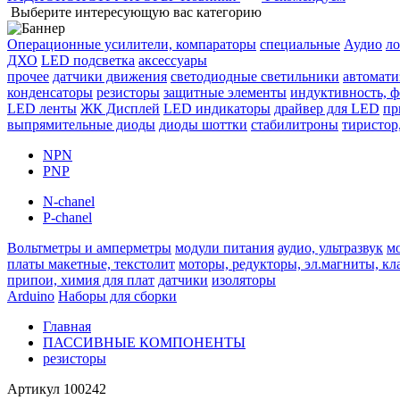
Выберите интересующую вас категорию
Операционные усилители, компараторы
специальные
Аудио
ло
ДХО
LED подсветка
аксессуары
прочее
датчики движения
светодиодные светильники
автомати
конденсаторы
резисторы
защитные элементы
индуктивность, 
LED ленты
ЖК Дисплей
LED индикаторы
драйвер для LED
пр
выпрямительные диоды
диоды шоттки
стабилитроны
тиристор
NPN
PNP
N-chanel
P-chanel
Вольтметры и амперметры
модули питания
аудио, ультразвук
м
платы макетные, текстолит
моторы, редукторы, эл.магниты, к
припои, химия для плат
датчики
изоляторы
Arduino
Наборы для сборки
Главная
ПАССИВНЫЕ КОМПОНЕНТЫ
резисторы
Артикул
100242