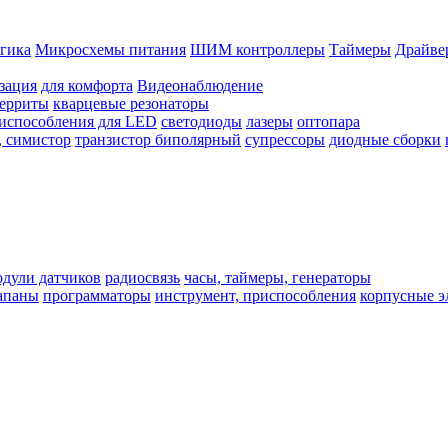
гика
Микросхемы питания
ШИМ контроллеры
Таймеры
Драйве
зация
для комфорта
Видеонаблюдение
ферриты
кварцевые резонаторы
испособления для LED
светодиоды
лазеры
оптопара
, симистор
транзистор биполярный
супрессоры
диодные сборки
одули датчиков
радиосвязь
часы, таймеры, генераторы
лапаны
программаторы
инструмент, приспособления
корпусные э