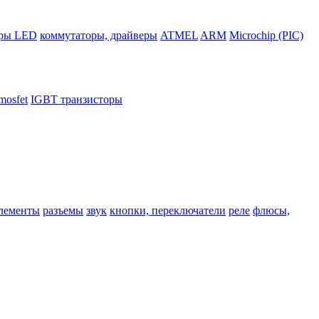
ры LED
коммутаторы, драйверы
ATMEL
ARM
Microchip (PIC)
mosfet
IGBT транзисторы
лементы
разъемы
звук
кнопки, переключатели
реле
флюсы,