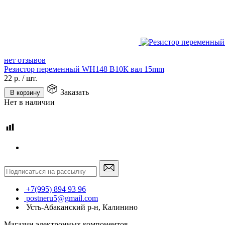
нет отзывов
Резистор переменный WH148 B10К вал 15mm
22
р.
/
шт.
Заказать
В корзину
Нет в наличии
+7(995) 894 93 96
postneru5@gmail.com
Усть-Абаканский р-н, Калинино
Магазин электронных компонентов