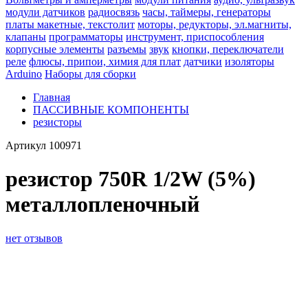
модули датчиков
радиосвязь
часы, таймеры, генераторы
платы макетные, текстолит
моторы, редукторы, эл.магниты,
клапаны
программаторы
инструмент, приспособления
корпусные элементы
разъемы
звук
кнопки, переключатели
реле
флюсы, припои, химия для плат
датчики
изоляторы
Arduino
Наборы для сборки
Главная
ПАССИВНЫЕ КОМПОНЕНТЫ
резисторы
Артикул
100971
резистор 750R 1/2W (5%)
металлопленочный
нет отзывов