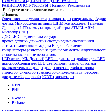
ПОЛУПРОВОДНИКИ
МОДУЛИ
РАЗНОЕ
РАДИОКОНСТРУКТОРЫ
Новинки
Рекомендуем
Выберите интересующую вас категорию
Операционные усилители, компараторы
специальные
Аудио
логика
Микросхемы питания
ШИМ контроллеры
Таймеры
Драйверы LED
коммутаторы, драйверы
ATMEL
ARM
Microchip (PIC)
ДХО
LED подсветка
аксессуары
прочее
датчики движения
светодиодные светильники
автоматизация
для комфорта
Видеонаблюдение
конденсаторы
резисторы
защитные элементы
индуктивность,
ферриты
кварцевые резонаторы
LED ленты
ЖК Дисплей
LED индикаторы
драйвер для LED
приспособления для LED
светодиоды
лазеры
оптопара
выпрямительные диоды
диоды шоттки
стабилитроны
тиристор, симистор
транзистор биполярный
супрессоры
диодные сборки
mosfet
IGBT транзисторы
NPN
PNP
N-chanel
P-chanel
Вольтметры и амперметры
модули питания
аудио, ультразвук