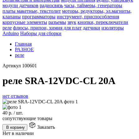
модули датчиков
радиосвязь
часы, таймеры, генераторы
платы макетные, текстолит
моторы, редукторы, эл.магниты,
клапаны
программаторы
инструмент, приспособления
корпусные элементы
разъемы
звук
кнопки, переключатели
реле
флюсы, припои, химия для плат
датчики
изоляторы
Arduino
Наборы для сборки
Главная
РАЗНОЕ
реле
Артикул
100601
реле SRA-12VDC-CL 20A
нет отзывов
40
р.
/
шт.
сопутствующие товары
Заказать
В корзину
Нет в наличии