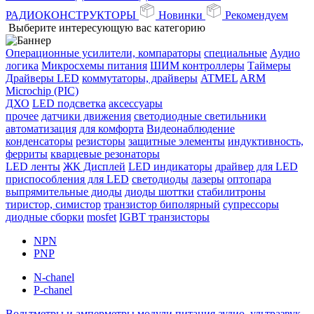
РАДИОКОНСТРУКТОРЫ
Новинки
Рекомендуем
Выберите интересующую вас категорию
Операционные усилители, компараторы
специальные
Аудио
логика
Микросхемы питания
ШИМ контроллеры
Таймеры
Драйверы LED
коммутаторы, драйверы
ATMEL
ARM
Microchip (PIC)
ДХО
LED подсветка
аксессуары
прочее
датчики движения
светодиодные светильники
автоматизация
для комфорта
Видеонаблюдение
конденсаторы
резисторы
защитные элементы
индуктивность,
ферриты
кварцевые резонаторы
LED ленты
ЖК Дисплей
LED индикаторы
драйвер для LED
приспособления для LED
светодиоды
лазеры
оптопара
выпрямительные диоды
диоды шоттки
стабилитроны
тиристор, симистор
транзистор биполярный
супрессоры
диодные сборки
mosfet
IGBT транзисторы
NPN
PNP
N-chanel
P-chanel
Вольтметры и амперметры
модули питания
аудио, ультразвук