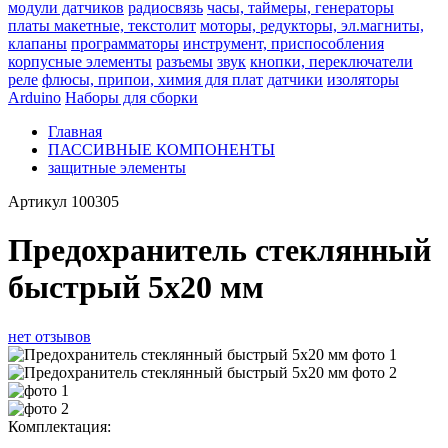
модули датчиков
радиосвязь
часы, таймеры, генераторы
платы макетные, текстолит
моторы, редукторы, эл.магниты,
клапаны
программаторы
инструмент, приспособления
корпусные элементы
разъемы
звук
кнопки, переключатели
реле
флюсы, припои, химия для плат
датчики
изоляторы
Arduino
Наборы для сборки
Главная
ПАССИВНЫЕ КОМПОНЕНТЫ
защитные элементы
Артикул
100305
Предохранитель стеклянный
быстрый 5x20 мм
нет отзывов
Комплектация: