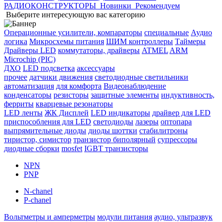
РАДИОКОНСТРУКТОРЫ
Новинки
Рекомендуем
Выберите интересующую вас категорию
Операционные усилители, компараторы
специальные
Аудио
логика
Микросхемы питания
ШИМ контроллеры
Таймеры
Драйверы LED
коммутаторы, драйверы
ATMEL
ARM
Microchip (PIC)
ДХО
LED подсветка
аксессуары
прочее
датчики движения
светодиодные светильники
автоматизация
для комфорта
Видеонаблюдение
конденсаторы
резисторы
защитные элементы
индуктивность,
ферриты
кварцевые резонаторы
LED ленты
ЖК Дисплей
LED индикаторы
драйвер для LED
приспособления для LED
светодиоды
лазеры
оптопара
выпрямительные диоды
диоды шоттки
стабилитроны
тиристор, симистор
транзистор биполярный
супрессоры
диодные сборки
mosfet
IGBT транзисторы
NPN
PNP
N-chanel
P-chanel
Вольтметры и амперметры
модули питания
аудио, ультразвук