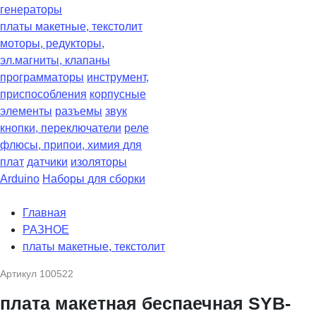
генераторы
платы макетные, текстолит
моторы, редукторы,
эл.магниты, клапаны
программаторы
инструмент,
приспособления
корпусные
элементы
разъемы
звук
кнопки, переключатели
реле
флюсы, припои, химия для
плат
датчики
изоляторы
Arduino
Наборы для сборки
Главная
РАЗНОЕ
платы макетные, текстолит
Артикул
100522
плата макетная беcпаечная SYB-