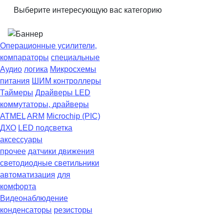
Выберите интересующую вас категорию
Операционные усилители,
компараторы
специальные
Аудио
логика
Микросхемы
питания
ШИМ контроллеры
Таймеры
Драйверы LED
коммутаторы, драйверы
ATMEL
ARM
Microchip (PIC)
ДХО
LED подсветка
аксессуары
прочее
датчики движения
светодиодные светильники
автоматизация
для
комфорта
Видеонаблюдение
конденсаторы
резисторы