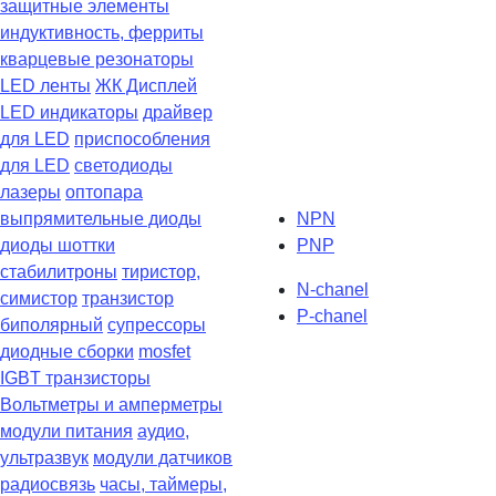
защитные элементы
индуктивность, ферриты
кварцевые резонаторы
LED ленты
ЖК Дисплей
LED индикаторы
драйвер
для LED
приспособления
для LED
светодиоды
лазеры
оптопара
выпрямительные диоды
NPN
диоды шоттки
PNP
стабилитроны
тиристор,
N-chanel
симистор
транзистор
P-chanel
биполярный
супрессоры
диодные сборки
mosfet
IGBT транзисторы
Вольтметры и амперметры
модули питания
аудио,
ультразвук
модули датчиков
радиосвязь
часы, таймеры,