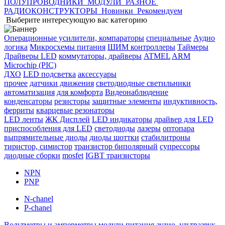
ПОЛУПРОВОДНИКИ
МОДУЛИ
РАЗНОЕ
РАДИОКОНСТРУКТОРЫ
Новинки
Рекомендуем
Выберите интересующую вас категорию
Операционные усилители, компараторы
специальные
Аудио
логика
Микросхемы питания
ШИМ контроллеры
Таймеры
Драйверы LED
коммутаторы, драйверы
ATMEL
ARM
Microchip (PIC)
ДХО
LED подсветка
аксессуары
прочее
датчики движения
светодиодные светильники
автоматизация
для комфорта
Видеонаблюдение
конденсаторы
резисторы
защитные элементы
индуктивность,
ферриты
кварцевые резонаторы
LED ленты
ЖК Дисплей
LED индикаторы
драйвер для LED
приспособления для LED
светодиоды
лазеры
оптопара
выпрямительные диоды
диоды шоттки
стабилитроны
тиристор, симистор
транзистор биполярный
супрессоры
диодные сборки
mosfet
IGBT транзисторы
NPN
PNP
N-chanel
P-chanel
Вольтметры и амперметры
модули питания
аудио, ультразвук