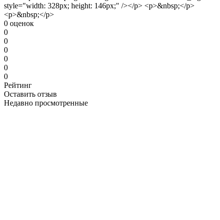
style="width: 328px; height: 146px;" /></p> <p>&nbsp;</p>
<p>&nbsp;</p>
0 оценок
0
0
0
0
0
0
Рейтинг
Оставить отзыв
Недавно просмотренные