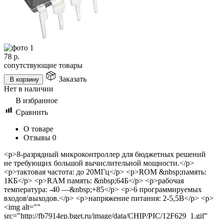
78
р.
сопутствующие товары
Заказать
В корзину
Нет в наличии
В избранное
Сравнить
О товаре
Отзывы
0
<p>8-разрядный микроконтроллер для бюджетных решений
не требующих большой вычислительной мощности.</p>
<p>тактовая частота: до 20МГц</p> <p>ROM &nbsp;память:
1КБ</p> <p>RAM память: &nbsp;64Б</p> <p>рабочая
температура: -40 —&nbsp;+85</p> <p>6 программируемых
входов\выходов.</p> <p>напряжение питания: 2-5,5В</p> <p>
<img alt=""
src="http://fb7914ep.bget.ru/image/data/CHIP/PIC/12F629_1.gif"