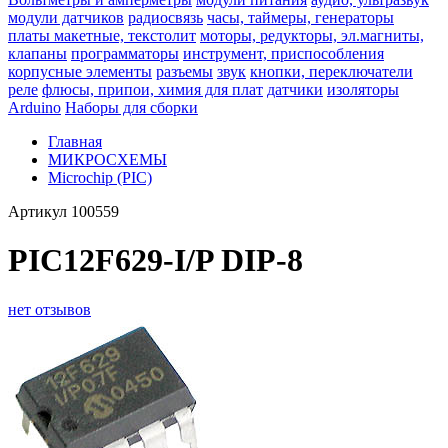
модули датчиков
радиосвязь
часы, таймеры, генераторы
платы макетные, текстолит
моторы, редукторы, эл.магниты,
клапаны
программаторы
инструмент, приспособления
корпусные элементы
разъемы
звук
кнопки, переключатели
реле
флюсы, припои, химия для плат
датчики
изоляторы
Arduino
Наборы для сборки
Главная
МИКРОСХЕМЫ
Microchip (PIC)
Артикул
100559
PIC12F629-I/P DIP-8
нет отзывов