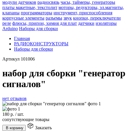
модули датчиков
радиосвязь
часы, таймеры, генераторы
платы макетные, текстолит
моторы, редукторы, эл.магниты,
клапаны
программаторы
инструмент, приспособления
корпусные элементы
разъемы
звук
кнопки, переключатели
реле
флюсы, припои, химия для плат
датчики
изоляторы
Arduino
Наборы для сборки
Главная
РАДИОКОНСТРУКТОРЫ
Наборы для сборки
Артикул
101006
набор для сборки "генератор
сигналов"
нет отзывов
180
р.
/
шт.
сопутствующие товары
Заказать
В корзину