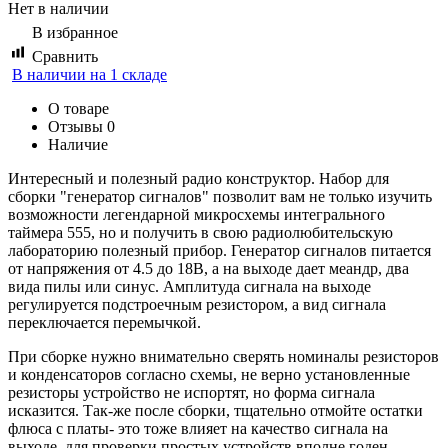
Нет в наличии
В избранное
Сравнить
В наличии на 1 складе
О товаре
Отзывы
0
Наличие
Интересный и полезный радио конструктор. Набор для
сборки "генератор сигналов" позволит вам не только изучить
возможности легендарной микросхемы интегрального
таймера 555, но и получить в свою радиолюбительскую
лабораторию полезный прибор. Генератор сигналов питается
от напряжения от 4.5 до 18В, а на выходе дает меандр, два
вида пилы или синус. Амплитуда сигнала на выходе
регулируется подстроечным резистором, а вид сигнала
переключается перемычкой.
При сборке нужно внимательно сверять номиналы резисторов
и конденсаторов согласно схемы, не верно установленные
резисторы устройство не испортят, но форма сигнала
исказится. Так-же после сборки, тщательно отмойте остатки
флюса с платы- это тоже влияет на качество сигнала на
выходе. для проверки простых устройств вполне годен.