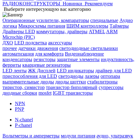
РАДИОКОНСТРУКТОРЫ
Новинки
Рекомендуем
Выберите интересующую вас категорию
Операционные усилители, компараторы
специальные
Аудио
логика
Микросхемы питания
ШИМ контроллеры
Таймеры
Драйверы LED
коммутаторы, драйверы
ATMEL
ARM
Microchip (PIC)
ДХО
LED подсветка
аксессуары
прочее
датчики движения
светодиодные светильники
автоматизация
для комфорта
Видеонаблюдение
конденсаторы
резисторы
защитные элементы
индуктивность,
ферриты
кварцевые резонаторы
LED ленты
ЖК Дисплей
LED индикаторы
драйвер для LED
приспособления для LED
светодиоды
лазеры
оптопара
выпрямительные диоды
диоды шоттки
стабилитроны
тиристор, симистор
транзистор биполярный
супрессоры
диодные сборки
mosfet
IGBT транзисторы
NPN
PNP
N-chanel
P-chanel
Вольтметры и амперметры
модули питания
аудио, ультразвук