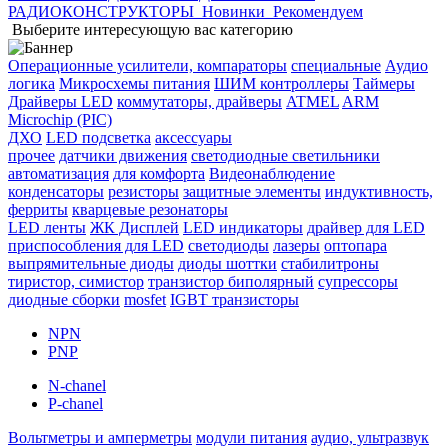
РАДИОКОНСТРУКТОРЫ
Новинки
Рекомендуем
Выберите интересующую вас категорию
Операционные усилители, компараторы
специальные
Аудио
логика
Микросхемы питания
ШИМ контроллеры
Таймеры
Драйверы LED
коммутаторы, драйверы
ATMEL
ARM
Microchip (PIC)
ДХО
LED подсветка
аксессуары
прочее
датчики движения
светодиодные светильники
автоматизация
для комфорта
Видеонаблюдение
конденсаторы
резисторы
защитные элементы
индуктивность,
ферриты
кварцевые резонаторы
LED ленты
ЖК Дисплей
LED индикаторы
драйвер для LED
приспособления для LED
светодиоды
лазеры
оптопара
выпрямительные диоды
диоды шоттки
стабилитроны
тиристор, симистор
транзистор биполярный
супрессоры
диодные сборки
mosfet
IGBT транзисторы
NPN
PNP
N-chanel
P-chanel
Вольтметры и амперметры
модули питания
аудио, ультразвук