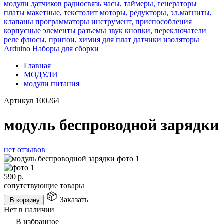
модули датчиков
радиосвязь
часы, таймеры, генераторы
платы макетные, текстолит
моторы, редукторы, эл.магниты,
клапаны
программаторы
инструмент, приспособления
корпусные элементы
разъемы
звук
кнопки, переключатели
реле
флюсы, припои, химия для плат
датчики
изоляторы
Arduino
Наборы для сборки
Главная
МОДУЛИ
модули питания
Артикул
100264
модуль беспроводной зарядки
нет отзывов
590
р.
сопутствующие товары
Заказать
В корзину
Нет в наличии
В избранное