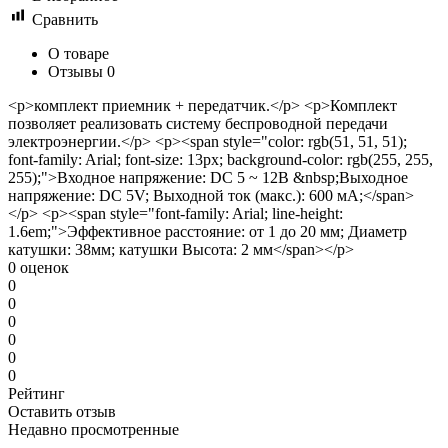
Сравнить
О товаре
Отзывы
0
<p>комплект приемник + передатчик.</p> <p>Комплект
позволяет реализовать систему беспроводной передачи
электроэнергии.</p> <p><span style="color: rgb(51, 51, 51);
font-family: Arial; font-size: 13px; background-color: rgb(255, 255,
255);">Входное напряжение: DC 5 ~ 12В &nbsp;Выходное
напряжение: DC 5V; Выходной ток (макс.): 600 мА;</span>
</p> <p><span style="font-family: Arial; line-height:
1.6em;">Эффективное расстояние: от 1 до 20 мм; Диаметр
катушки: 38мм; катушки Высота: 2 мм</span></p>
0 оценок
0
0
0
0
0
0
Рейтинг
Оставить отзыв
Недавно просмотренные