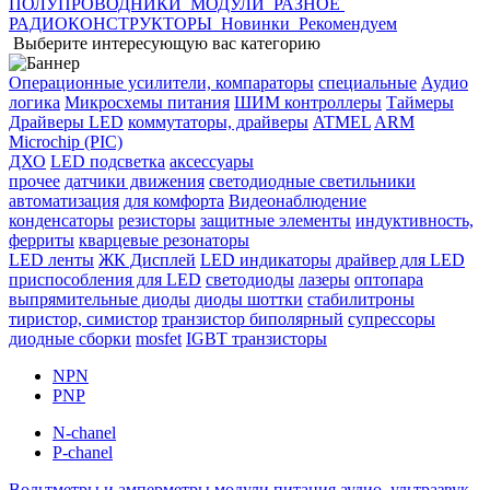
ПОЛУПРОВОДНИКИ
МОДУЛИ
РАЗНОЕ
РАДИОКОНСТРУКТОРЫ
Новинки
Рекомендуем
Выберите интересующую вас категорию
Операционные усилители, компараторы
специальные
Аудио
логика
Микросхемы питания
ШИМ контроллеры
Таймеры
Драйверы LED
коммутаторы, драйверы
ATMEL
ARM
Microchip (PIC)
ДХО
LED подсветка
аксессуары
прочее
датчики движения
светодиодные светильники
автоматизация
для комфорта
Видеонаблюдение
конденсаторы
резисторы
защитные элементы
индуктивность,
ферриты
кварцевые резонаторы
LED ленты
ЖК Дисплей
LED индикаторы
драйвер для LED
приспособления для LED
светодиоды
лазеры
оптопара
выпрямительные диоды
диоды шоттки
стабилитроны
тиристор, симистор
транзистор биполярный
супрессоры
диодные сборки
mosfet
IGBT транзисторы
NPN
PNP
N-chanel
P-chanel
Вольтметры и амперметры
модули питания
аудио, ультразвук