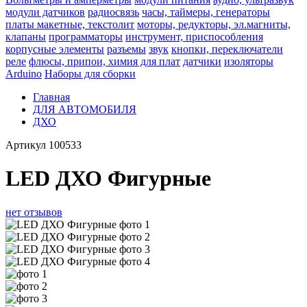
модули датчиков
радиосвязь
часы, таймеры, генераторы
платы макетные, текстолит
моторы, редукторы, эл.магниты,
клапаны
программаторы
инструмент, приспособления
корпусные элементы
разъемы
звук
кнопки, переключатели
реле
флюсы, припои, химия для плат
датчики
изоляторы
Arduino
Наборы для сборки
Главная
ДЛЯ АВТОМОБИЛЯ
ДХО
Артикул
100533
LED ДХО Фигурные
нет отзывов