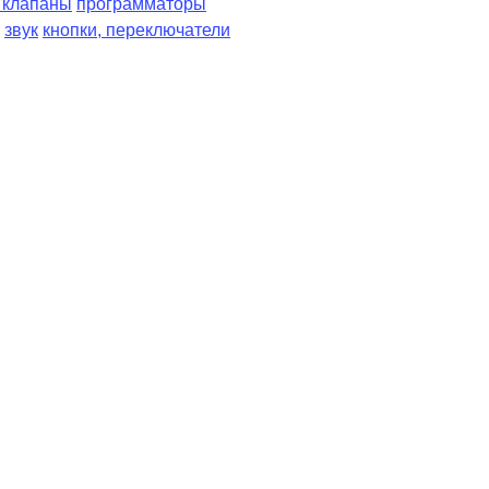
, клапаны
программаторы
звук
кнопки, переключатели