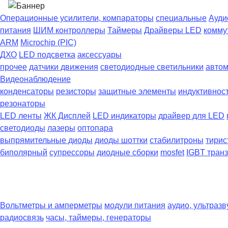
Операционные усилители, компараторы
специальные
Ауди
питания
ШИМ контроллеры
Таймеры
Драйверы LED
комму
ARM
Microchip (PIC)
ДХО
LED подсветка
аксессуары
прочее
датчики движения
светодиодные светильники
автом
Видеонаблюдение
конденсаторы
резисторы
защитные элементы
индуктивнос
резонаторы
LED ленты
ЖК Дисплей
LED индикаторы
драйвер для LED
светодиоды
лазеры
оптопара
выпрямительные диоды
диоды шоттки
стабилитроны
тирис
биполярный
супрессоры
диодные сборки
mosfet
IGBT тран
Вольтметры и амперметры
модули питания
аудио, ультразв
радиосвязь
часы, таймеры, генераторы