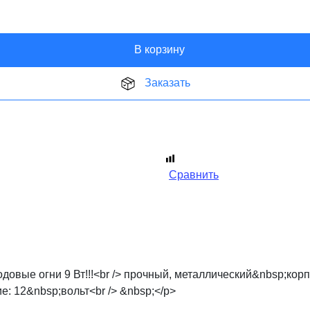
В корзину
Заказать
Сравнить
вые огни 9 Вт!!!<br /> прочный, металлический&nbsp;корпу
: 12&nbsp;вольт<br /> &nbsp;</p>