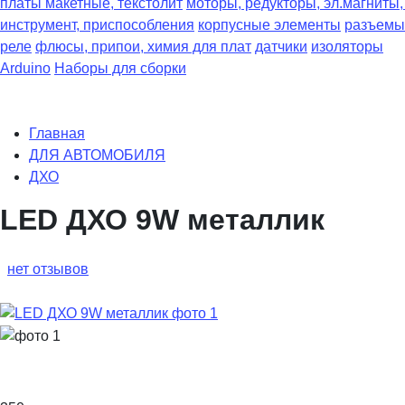
платы макетные, текстолит
моторы, редукторы, эл.магниты
инструмент, приспособления
корпусные элементы
разъемы
реле
флюсы, припои, химия для плат
датчики
изоляторы
Arduino
Наборы для сборки
Главная
ДЛЯ АВТОМОБИЛЯ
ДХО
LED ДХО 9W металлик
нет отзывов