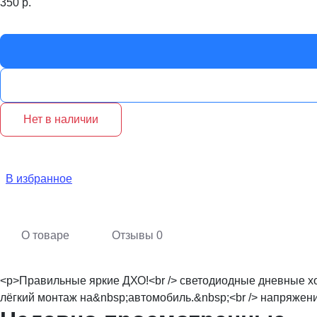
350
р.
Нет в наличии
В избранное
О товаре
Отзывы
0
<p>Правильные яркие ДХО!<br /> светодиодные дневные ходо
лёгкий монтаж на&nbsp;автомобиль.&nbsp;<br /> напряжение