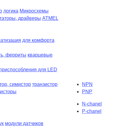
о
логика
Микросхемы
таторы, драйверы
ATMEL
атизация
для комфорта
ть, ферриты
кварцевые
приспособления для LED
тор, симистор
транзистор
NPN
зисторы
PNP
N-chanel
P-chanel
ук
модули датчиков