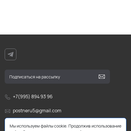
+7(995) 894 93 96
postneru5@gmail.com
Усть-Абаканский р-н, Калинино
Мы используем файлы cookie. Продолжив использование