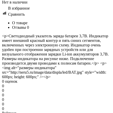
Нет в наличии
В избранное
Сравнить
О товаре
Отзывы
0
<p>Светодиодный указатель заряда батареи 3,7В. Индикатор
имеет внешний красный контур и пять синих сегментов,
включенных через электронную схему. Индикатор очень
удобен при построении зарядных устройств или для
визуального отображения зарядки Li-ion аккумуляторов 3,7В.
Размеры индикатора на рисунке ниже. Подключение
производится двумя проводами к полюсам батареи.</p> <p>
<img alt="размеры индикатора"
src="http://neru5.ru/image/data/displa/led/BAT.jpg" style="width:
600px; height: 600px;" /></p>
0 оценок
0
0
0
0
0
0