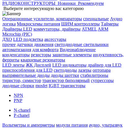
РАДИОКОНСТРУКТОРЫ
Новинки
Рекомендуем
Выберите интересующую вас категорию
Операционные усилители, компараторы
специальные
Аудио
логика
Микросхемы питания
ШИМ контроллеры
Таймеры
Драйверы LED
коммутаторы, драйверы
ATMEL
ARM
Microchip (PIC)
ДХО
LED подсветка
аксессуары
прочее
датчики движения
светодиодные светильники
автоматизация
для комфорта
Видеонаблюдение
конденсаторы
резисторы
защитные элементы
индуктивность,
ферриты
кварцевые резонаторы
LED ленты
ЖК Дисплей
LED индикаторы
драйвер для LED
приспособления для LED
светодиоды
лазеры
оптопара
выпрямительные диоды
диоды шоттки
стабилитроны
тиристор, симистор
транзистор биполярный
супрессоры
диодные сборки
mosfet
IGBT транзисторы
NPN
PNP
N-chanel
P-chanel
Вольтметры и амперметры
модули питания
аудио, ультразвук