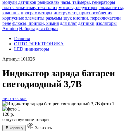
модули датчиков
радиосвязь
часы, таймеры, генераторы
платы макетные, текстолит
моторы, редукторы, эл.магниты,
клапаны
программаторы
инструмент, приспособления
корпусные элементы
разъемы
звук
кнопки, переключатели
реле
флюсы, припои, химия для плат
датчики
изоляторы
Arduino
Наборы для сборки
Главная
ОПТО ЭЛЕКТРОНИКА
LED индикаторы
Артикул
101026
Индикатор заряда батареи
светодиодный 3,7В
нет отзывов
120
р.
сопутствующие товары
Заказать
В корзину