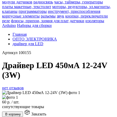
модули датчиков
радиосвязь
часы, таймеры, генераторы
платы макетные, текстолит
моторы, редукторы, эл.магниты,
клапаны
программаторы
инструмент, приспособления
корпусные элементы
разъемы
звук
кнопки, переключатели
реле
флюсы, припои, химия для плат
датчики
изоляторы
Arduino
Наборы для сборки
Главная
ОПТО ЭЛЕКТРОНИКА
драйвер для LED
Артикул
100155
Драйвер LED 450мА 12-24V
(3W)
нет отзывов
60
р.
/
шт.
сопутствующие товары
Заказать
В корзину