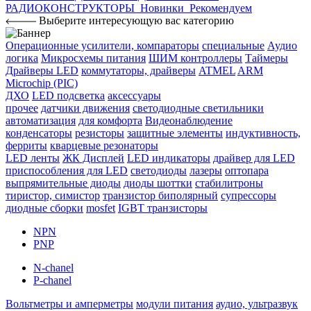
РАДИОКОНСТРУКТОРЫ
Новинки
Рекомендуем
Выберите интересующую вас категорию
Операционные усилители, компараторы
специальные
Аудио
логика
Микросхемы питания
ШИМ контроллеры
Таймеры
Драйверы LED
коммутаторы, драйверы
ATMEL
ARM
Microchip (PIC)
ДХО
LED подсветка
аксессуары
прочее
датчики движения
светодиодные светильники
автоматизация
для комфорта
Видеонаблюдение
конденсаторы
резисторы
защитные элементы
индуктивность,
ферриты
кварцевые резонаторы
LED ленты
ЖК Дисплей
LED индикаторы
драйвер для LED
приспособления для LED
светодиоды
лазеры
оптопара
выпрямительные диоды
диоды шоттки
стабилитроны
тиристор, симистор
транзистор биполярный
супрессоры
диодные сборки
mosfet
IGBT транзисторы
NPN
PNP
N-chanel
P-chanel
Вольтметры и амперметры
модули питания
аудио, ультразвук