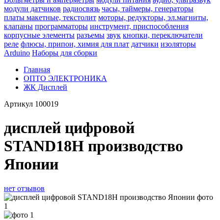
модули датчиков
радиосвязь
часы, таймеры, генераторы
платы макетные, текстолит
моторы, редукторы, эл.магниты,
клапаны
программаторы
инструмент, приспособления
корпусные элементы
разъемы
звук
кнопки, переключатели
реле
флюсы, припои, химия для плат
датчики
изоляторы
Arduino
Наборы для сборки
Главная
ОПТО ЭЛЕКТРОНИКА
ЖК Дисплей
Артикул
100019
дисплей цифровой
STAND18H производство
Японии
нет отзывов