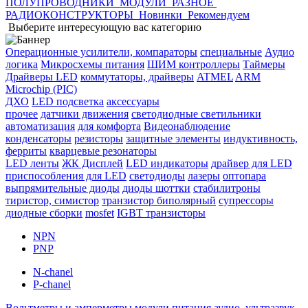
ПОЛУПРОВОДНИКИ
МОДУЛИ
РАЗНОЕ
РАДИОКОНСТРУКТОРЫ
Новинки
Рекомендуем
Выберите интересующую вас категорию
Операционные усилители, компараторы
специальные
Аудио
логика
Микросхемы питания
ШИМ контроллеры
Таймеры
Драйверы LED
коммутаторы, драйверы
ATMEL
ARM
Microchip (PIC)
ДХО
LED подсветка
аксессуары
прочее
датчики движения
светодиодные светильники
автоматизация
для комфорта
Видеонаблюдение
конденсаторы
резисторы
защитные элементы
индуктивность,
ферриты
кварцевые резонаторы
LED ленты
ЖК Дисплей
LED индикаторы
драйвер для LED
приспособления для LED
светодиоды
лазеры
оптопара
выпрямительные диоды
диоды шоттки
стабилитроны
тиристор, симистор
транзистор биполярный
супрессоры
диодные сборки
mosfet
IGBT транзисторы
NPN
PNP
N-chanel
P-chanel
Вольтметры и амперметры
модули питания
аудио, ультразвук