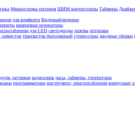
гика
Микросхемы питания
ШИМ контроллеры
Таймеры
Драйве
зация
для комфорта
Видеонаблюдение
ферриты
кварцевые резонаторы
испособления для LED
светодиоды
лазеры
оптопара
, симистор
транзистор биполярный
супрессоры
диодные сборки
одули датчиков
радиосвязь
часы, таймеры, генераторы
лапаны
программаторы
инструмент, приспособления
корпусные э