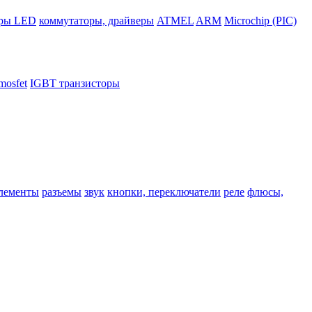
ры LED
коммутаторы, драйверы
ATMEL
ARM
Microchip (PIC)
mosfet
IGBT транзисторы
лементы
разъемы
звук
кнопки, переключатели
реле
флюсы,