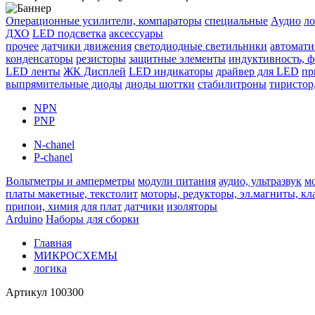
Операционные усилители, компараторы
специальные
Аудио
ло
ДХО
LED подсветка
аксессуары
прочее
датчики движения
светодиодные светильники
автомати
конденсаторы
резисторы
защитные элементы
индуктивность, 
LED ленты
ЖК Дисплей
LED индикаторы
драйвер для LED
пр
выпрямительные диоды
диоды шоттки
стабилитроны
тиристор
NPN
PNP
N-chanel
P-chanel
Вольтметры и амперметры
модули питания
аудио, ультразвук
м
платы макетные, текстолит
моторы, редукторы, эл.магниты, к
припои, химия для плат
датчики
изоляторы
Arduino
Наборы для сборки
Главная
МИКРОСХЕМЫ
логика
Артикул
100300