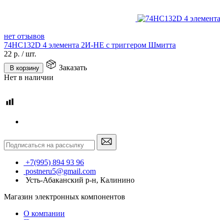
нет отзывов
74HC132D 4 элемента 2И-НЕ с триггером Шмитта
22
р.
/
шт.
Заказать
В корзину
Нет в наличии
+7(995) 894 93 96
postneru5@gmail.com
Усть-Абаканский р-н, Калинино
Магазин электронных компонентов
О компании